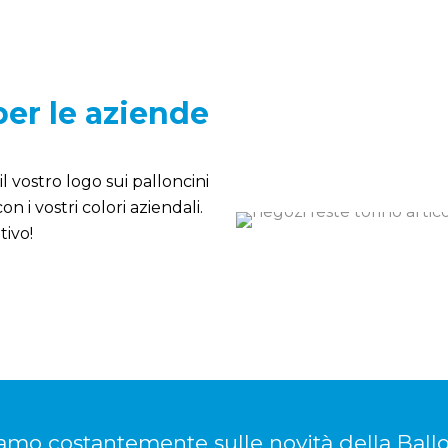
 per le aziende
l vostro logo sui palloncini
n i vostri colori aziendali.
tivo!
amo costantemente sulle novità della Ballo