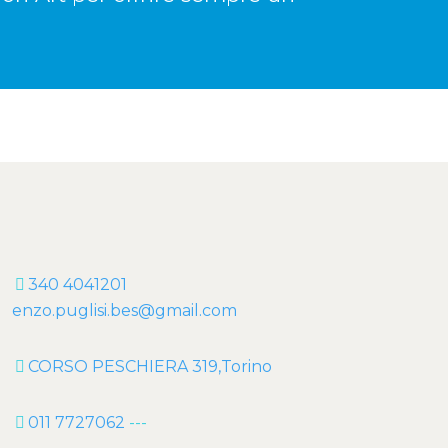
menti
340 4041201
enzo.puglisi.bes@gmail.com
CORSO PESCHIERA 319,Torino
011 7727062
---