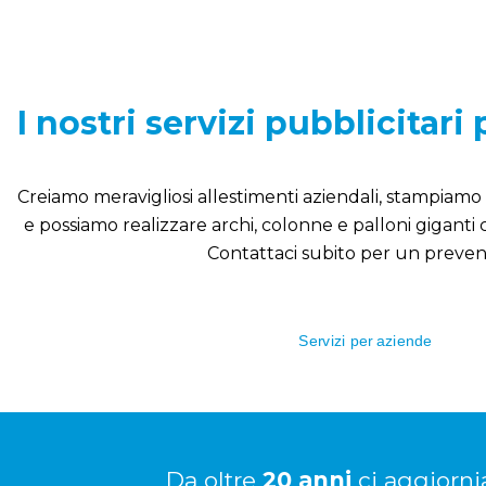
lloncini
RDINA
UBITO
I nostri servizi pubblicitari
Creiamo meravigliosi allestimenti aziendali, stampiamo i
e possiamo realizzare archi, colonne e palloni giganti co
Contattaci subito per un preven
Servizi per aziende
Da oltre
20 anni
ci aggiorni