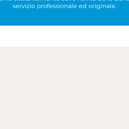
servizio professionale ed originale.
maggiori informazioni e appunta
non esitare a contattarci
CONTATTACI