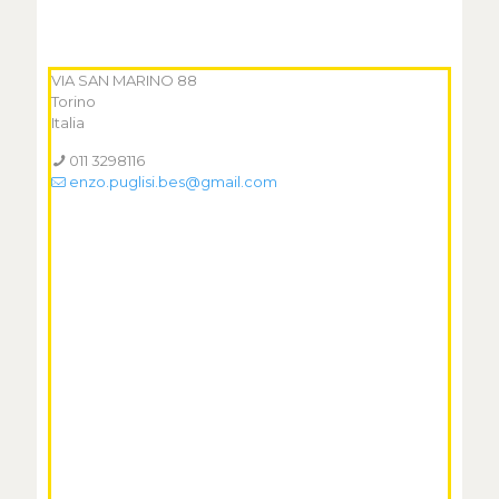
VIA SAN MARINO 88
Torino
Italia
011 3298116
enzo.puglisi.bes@gmail.com