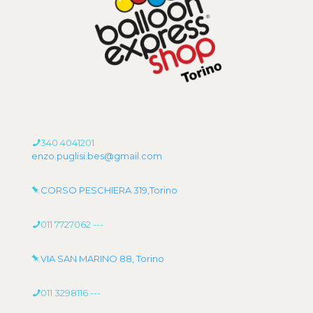
340 4041201
enzo.puglisi.bes@gmail.com
CORSO PESCHIERA 319,Torino
011 7727062
---
VIA SAN MARINO 88, Torino
011 3298116
---