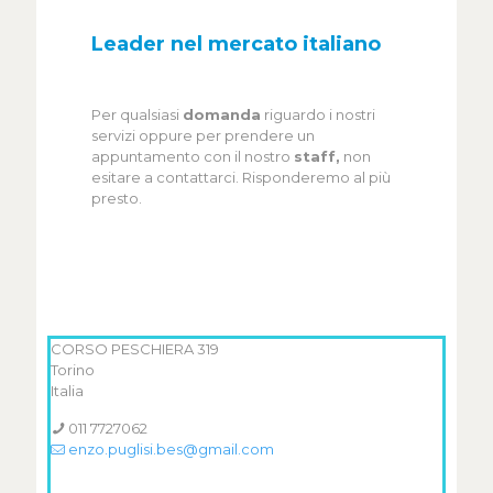
Leader nel mercato italiano
Per qualsiasi
domanda
riguardo i nostri
servizi oppure per prendere un
appuntamento con il nostro
staff,
non
esitare a contattarci. Risponderemo al più
presto.
CORSO PESCHIERA 319
Torino
Italia
011 7727062
enzo.puglisi.bes@gmail.com