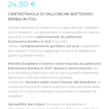
24,90
€
CENTROTAVOLA DI PALLONCINI BATTESIMO
BIMBA IN FOIL
Se stai cercando un modo unico e speciale per celebrare
un compleanno, un anniversario o qualsiasi altra occasione
speciale, il nostro
centrotavola di palloncini
battesimo bimba in foil
è la scelta
ideale.
Completamente gonfiato ad aria
e disponibile
sia in azzurro che rosa, aggiunge un tocco di eleganza e
gioia a qualsiasi evento.
Perché Scegliere il nostro centrotavola di palloncini
battesimo bimba in foil? Questo centrotavola
non
è un semplice palloncino, ma un vero e proprio elemento
decorativo che può trasformare qualsiasi
ambiente.
Scrivere nelle note il nome del bambino
, la
composizione potrà essere azzurra o rosa a seconda della
scelta. Ecco alcuni motivi per cui dovresti considerare di
regalarla:
Versatilità dei Colori
: la nostra composizione è
disponibile in vari colori.
Contattaci subito
per verificare la