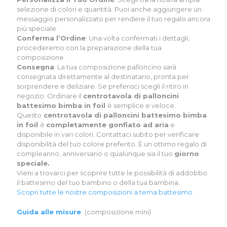
selezione di colori e quantità. Puoi anche aggiungere un
messaggio personalizzato per rendere il tuo regalo ancora
più speciale.
Conferma l’Ordine
: Una volta confermati i dettagli,
procederemo con la preparazione della tua
composizione.
Consegna
: La tua composizione palloncino sarà
consegnata direttamente al destinatario, pronta per
sorprendere e deliziare. Se preferisci scegli il ritiro in
negozio. Ordinare il
centrotavola di palloncini
battesimo bimba in foil
è semplice e veloce.
Questo
centrotavola di palloncini battesimo bimba
in foil
è
completamente gonfiato ad aria
e
disponibile in vari colori.
Contattaci
subito per verificare
disponibilità del tuo colore preferito. È un ottimo regalo di
compleanno, anniversario o qualunque sia il tuo
giorno
speciale.
Vieni a trovarci per scoprire tutte le possibilità di addobbo
il battesimo del tuo bambino o della tua bambina.
Scopri tutte le nostre composizioni a tema battesimo
Guida alle misure
(composizione mini)