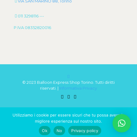
VIA SAN MARINO 88, Torino
011 3298116
---
P.IVA 08352820016
© 2023 Balloon Express Shop Torino. Tutti diritti
riservati. |
Informativa Privacy
Utilizziamo i cookie per essere sicuri che tu possa avere la
migliore esperienza sul nostro sito.
0
Ok
No
Privacy policy