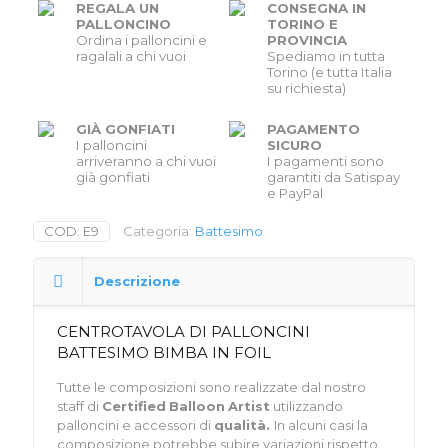
REGALA UN
CONSEGNA IN
PALLONCINO
TORINO E
Ordina i palloncini e
PROVINCIA
ragalali a chi vuoi
Spediamo in tutta
Torino (e tutta Italia
su richiesta)
GIÀ GONFIATI
PAGAMENTO
I palloncini
SICURO
arriveranno a chi vuoi
I pagamenti sono
già gonfiati
garantiti da Satispay
e PayPal
COD:
E9
Categoria:
Battesimo
Descrizione
CENTROTAVOLA DI PALLONCINI
BATTESIMO BIMBA IN FOIL
Tutte le composizioni sono realizzate dal nostro
staff di
Certified
Balloon
Artist
utilizzando
palloncini e accessori di
qualità.
In alcuni casi la
composizione potrebbe subire variazioni rispetto