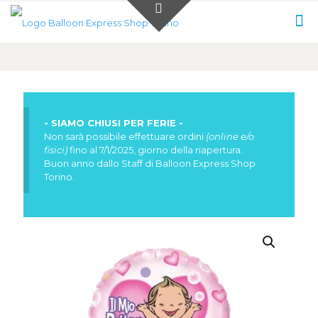
0
0,00 €
- SIAMO CHIUSI PER FERIE -
Non sarà possibile effettuare ordini
(online e/o
fisici)
fino al 7/1/2025, giorno della riapertura.
Buon anno dallo Staff di Balloon Express Shop
Torino.