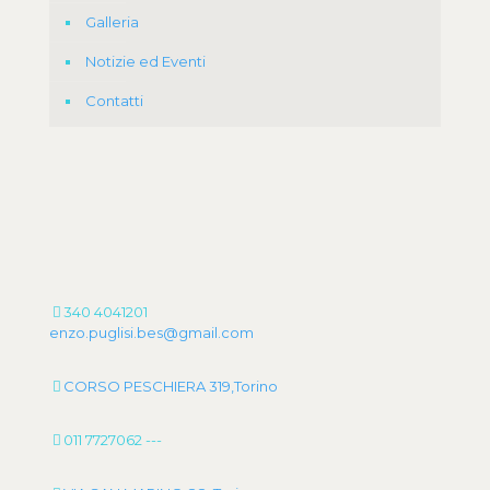
Galleria
Notizie ed Eventi
Contatti
340 4041201
enzo.puglisi.bes@gmail.com
CORSO PESCHIERA 319,Torino
011 7727062
---