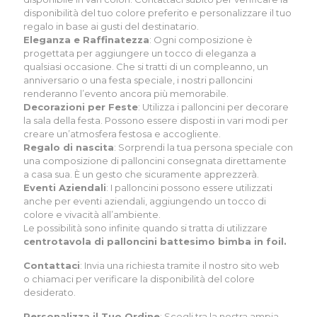
disponibilità del tuo colore preferito e personalizzare il tuo
regalo in base ai gusti del destinatario.
Eleganza e Raffinatezza
: Ogni composizione è
progettata per aggiungere un tocco di eleganza a
qualsiasi occasione. Che si tratti di un compleanno, un
anniversario o una festa speciale, i nostri palloncini
renderanno l’evento ancora più memorabile.
Decorazioni per Feste
: Utilizza i palloncini per decorare
la sala della festa. Possono essere disposti in vari modi per
creare un’atmosfera festosa e accogliente.
Regalo di nascita
: Sorprendi la tua persona speciale con
una composizione di palloncini consegnata direttamente
a casa sua. È un gesto che sicuramente apprezzerà.
Eventi Aziendali
: I palloncini possono essere utilizzati
anche per eventi aziendali, aggiungendo un tocco di
colore e vivacità all’ambiente.
Le possibilità sono infinite quando si tratta di utilizzare
centrotavola di palloncini battesimo bimba in foil.
Contattaci
: Invia una richiesta tramite il nostro sito web
o
chiamaci
per verificare la disponibilità del colore
desiderato.
Personalizza il Tuo Ordine
: Scegli tra la nostra ampia