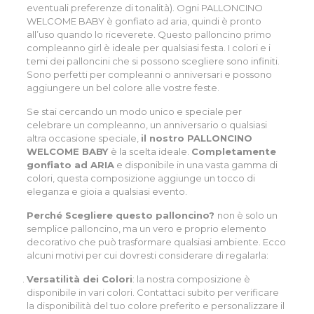
eventuali preferenze di tonalità)
. Ogni PALLONCINO
WELCOME BABY è gonfiato ad aria, quindi è pronto
all’uso quando lo riceverete. Questo palloncino primo
compleanno girl è ideale per qualsiasi festa. I colori e i
temi dei palloncini che si possono scegliere sono infiniti.
Sono perfetti per compleanni o anniversari e possono
aggiungere un bel colore alle vostre feste.
Se stai cercando un modo unico e speciale per
celebrare un compleanno, un anniversario o qualsiasi
altra occasione speciale,
il nostro PALLONCINO
WELCOME BABY
è la scelta ideale.
Completamente
gonfiato ad ARIA
e disponibile in una vasta gamma di
colori, questa composizione aggiunge un tocco di
eleganza e gioia a qualsiasi evento.
Perché Scegliere questo palloncino?
non è solo un
semplice palloncino, ma un vero e proprio elemento
decorativo che può trasformare qualsiasi ambiente. Ecco
alcuni motivi per cui dovresti considerare di regalarla:
Versatilità dei Colori
: la nostra composizione è
disponibile in vari colori.
Contattaci subito
per verificare
la disponibilità del tuo colore preferito e personalizzare il