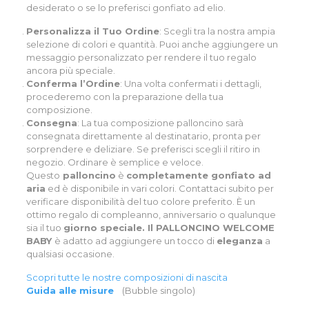
desiderato o se lo preferisci gonfiato ad elio.
Personalizza il Tuo Ordine
: Scegli tra la nostra ampia
selezione di colori e quantità. Puoi anche aggiungere un
messaggio personalizzato per rendere il tuo regalo
ancora più speciale.
Conferma l’Ordine
: Una volta confermati i dettagli,
procederemo con la preparazione della tua
composizione.
Consegna
: La tua composizione palloncino sarà
consegnata direttamente al destinatario, pronta per
sorprendere e deliziare. Se preferisci scegli il ritiro in
negozio. Ordinare è semplice e veloce.
Questo
palloncino
è
completamente gonfiato ad
aria
ed è disponibile in vari colori.
Contattaci
subito per
verificare disponibilità del tuo colore preferito. È un
ottimo regalo di compleanno, anniversario o qualunque
sia il tuo
giorno speciale. Il PALLONCINO WELCOME
BABY
è adatto ad aggiungere un tocco di
eleganza
a
qualsiasi occasione.
Scopri tutte le nostre composizioni di nascita
Guida alle misure
(Bubble singolo)