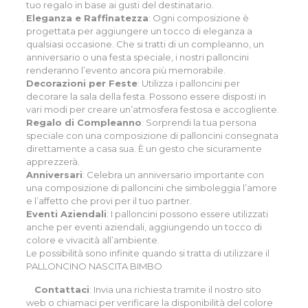
tuo regalo in base ai gusti del destinatario.
Eleganza e Raffinatezza
: Ogni composizione è
progettata per aggiungere un tocco di eleganza a
qualsiasi occasione. Che si tratti di un compleanno, un
anniversario o una festa speciale, i nostri palloncini
renderanno l’evento ancora più memorabile.
Decorazioni per Feste
: Utilizza i palloncini per
decorare la sala della festa. Possono essere disposti in
vari modi per creare un’atmosfera festosa e accogliente.
Regalo di Compleanno
: Sorprendi la tua persona
speciale con una composizione di palloncini consegnata
direttamente a casa sua. È un gesto che sicuramente
apprezzerà.
Anniversari
: Celebra un anniversario importante con
una composizione di palloncini che simboleggia l’amore
e l’affetto che provi per il tuo partner.
Eventi Aziendali
: I palloncini possono essere utilizzati
anche per eventi aziendali, aggiungendo un tocco di
colore e vivacità all’ambiente.
Le possibilità sono infinite quando si tratta di utilizzare il
PALLONCINO NASCITA BIMBO
Contattaci
: Invia una richiesta tramite il nostro sito
web o
chiamaci
per verificare la disponibilità del colore