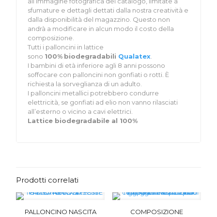
all’immagine fotografica del catalogo, limitate a
sfumature e dettagli dettati dalla nostra creatività e
dalla disponibilità del magazzino. Questo non
andrà a modificare in alcun modo il costo della
composizione.
Tutti i palloncini in lattice
sono
100%
biodegradabili
Qualatex
.
I bambini di età inferiore agli 8 anni possono
soffocare con palloncini non gonfiati o rotti. È
richiesta la sorveglianza di un adulto.
I palloncini metallici potrebbero condurre
elettricità, se gonfiati ad elio non vanno rilasciati
all’esterno o vicino a cavi elettrici.
Lattice biodegradabile al 100%
Prodotti correlati
PALLONCINO NASCITA
COMPOSIZIONE