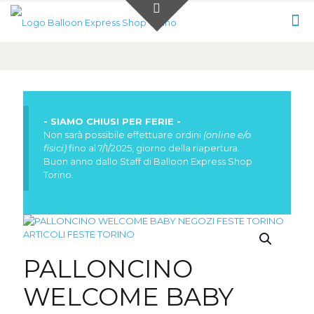
0
0,00 €
- SIAMO CHIUSI PER FERIE -
Non sarà possibile effettuare ordini
(online e/o
fisici)
fino al 7/1/2025, giorno della riapertura.
Buon anno dallo Staff di Balloon Express Shop
Torino.
PALLONCINO
WELCOME BABY