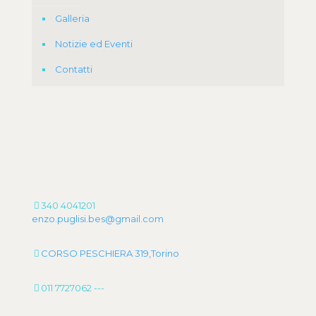
Galleria
Notizie ed Eventi
Contatti
340 4041201
enzo.puglisi.bes@gmail.com
CORSO PESCHIERA 319,Torino
011 7727062
---