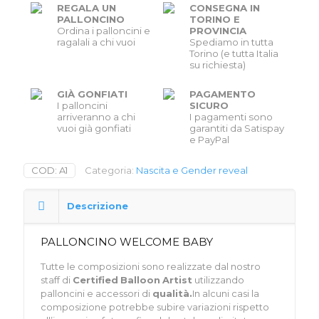
REGALA UN
CONSEGNA IN
PALLONCINO
TORINO E
Ordina i palloncini e
PROVINCIA
ragalali a chi vuoi
Spediamo in tutta
Torino (e tutta Italia
su richiesta)
GIÀ GONFIATI
PAGAMENTO
I palloncini
SICURO
arriveranno a chi
I pagamenti sono
vuoi già gonfiati
garantiti da Satispay
e PayPal
COD:
A1
Categoria:
Nascita e Gender reveal
Descrizione
PALLONCINO WELCOME BABY
Tutte le composizioni sono realizzate dal nostro
staff di
Certified
Balloon
Artist
utilizzando
palloncini e accessori di
qualità.
In alcuni casi la
composizione potrebbe subire variazioni rispetto