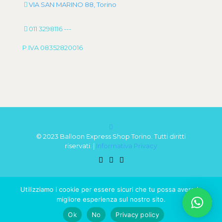
VIA SAN MARINO 88, Torino
011 3298116
---
P.IVA 08352820016
© 2023 Balloon Express Shop Torino. Tutti diritti
riservati. |
Informativa Privacy
Utilizziamo i cookie per essere sicuri che tu possa avere la
migliore esperienza sul nostro sito.
0
Ok
No
Privacy policy