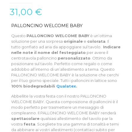
31,00
€
PALLONCINO WELCOME BABY
Questo
PALLONCINO WELCOME BABY
è un’ottima
soluzione per una sorpresa
originale
e
colorata
. Il
tutto gonfiato ad aria da appoggiare sul tavolo.
Indicare
nelle note il nome del festeggiato
per avere il
centrotavola palloncino
personalizzato
. Ottimo da
posizionare sul tavolo. Perfetto come regalo o come
addobbo all’interno di un’allestimento a tema. Questo
PALLONCINO WELCOME BABY è la soluzione che cerchi
per il tuo giorno speciale. Tutti i palloncini in lattice sono
100
% biodegradabili
Qualatex
.
Abbellite la vostra festa con il nostro PALLONCINO
WELCOME BABY. Questa composizione di palloncini è il
modo perfetto per trasmettere un messaggio di
compleanno. Il PALLONCINO WELCOME BABY renderà
spettacolare
qualsiasi allestimento del tavolo par la
vostra
festa
. Scegliete tra una gamma di tonalità e temi
da abbinare ai vostri allestimenti
(contattaci subito per