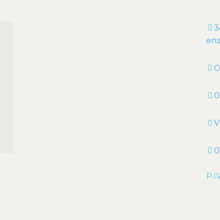
3
enz
C
0
V
0
P.I