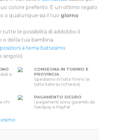
l tuo colore preferito. È un ottimo regalo
o o qualunque sia il tuo
giorno
e tutte le possibilità di addobbo il
 o della tua bambina.
posizioni a tema battesimo
 singolo)
CINO
CONSEGNA IN TORINO E
alali a
PROVINCIA
Spediamo in tutta Torino (e
tutta Italia su richiesta)
PAGAMENTO SICURO
a chi
I pagamenti sono garantiti da
Satispay e PayPal
tesimo