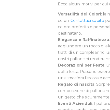
Ecco alcuni motivi per cui 
Versatilità dei Colori
: la
colori.
Contattaci subito
per
colore preferito e personali
destinatario.
Eleganza e Raffinatezza
aggiungere un tocco di ele
tratti di un compleanno, un
nostri palloncini renderan
Decorazioni per Feste
: U
della festa. Possono essere
un’atmosfera festosa e acc
Regalo di nascita
: Sorpr
composizione di palloncini
un gesto che sicuramente
Eventi Aziendali
: I pallo
eventi aziendali, aggiunge