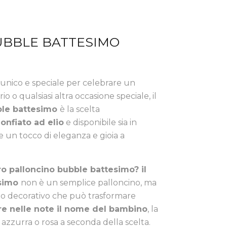
UBBLE BATTESIMO
unico e speciale per celebrare un
 o qualsiasi altra occasione speciale, il
le battesimo
è la scelta
nfiato ad elio
e disponibile sia in
 un tocco di eleganza e gioia a
ro palloncino bubble battesimo? il
esimo
non è un semplice palloncino, ma
o decorativo che può trasformare
re nelle note il nome del bambino
, la
azzurra o rosa a seconda della scelta.