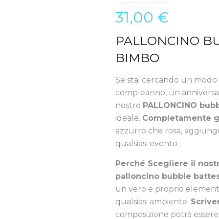
31,00
€
PALLONCINO B
BIMBO
Se stai cercando un modo 
compleanno, un anniversario
nostro
PALLONCINO bubb
ideale.
Completamente go
azzurro che rosa, aggiunge
qualsiasi evento.
Perché Scegliere il nost
palloncino bubble batt
un vero e proprio element
qualsiasi ambiente.
Scrive
composizione potrà essere 