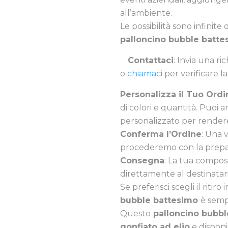
all’ambiente.
Le possibilità sono infinite 
palloncino bubble batte
Contattaci
: Invia una ri
o
chiamaci
per verificare la
Personalizza il Tuo Ordi
di colori e quantità. Puo
personalizzato per rendere
Conferma l’Ordine
: Una 
procederemo con la prepar
Consegna
: La tua compos
direttamente al destinatar
Se preferisci scegli il ritiro
bubble battesimo
è semp
Questo
palloncino bubb
gonfiato ad elio
e disponib