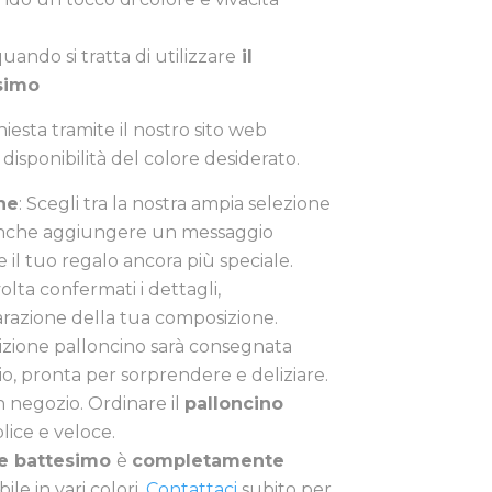
quando si tratta di utilizzare
il
simo
chiesta tramite il nostro sito web
 disponibilità del colore desiderato.
ne
: Scegli tra la nostra ampia selezione
i anche aggiungere un messaggio
 il tuo regalo ancora più speciale.
volta confermati i dettagli,
azione della tua composizione.
izione palloncino sarà consegnata
io, pronta per sorprendere e deliziare.
 in negozio. Ordinare il
palloncino
lice e veloce.
le battesimo
è
completamente
ile in vari colori.
Contattaci
subito per