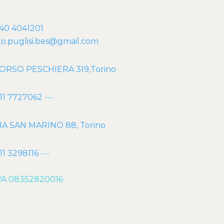
40 4041201
o.puglisi.bes@gmail.com
ORSO PESCHIERA 319,Torino
11 7727062
---
IA SAN MARINO 88, Torino
11 3298116
---
VA 08352820016