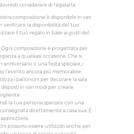
dovresti considerare di regalarla:
 nostra composizione è disponibile in vari
 verificare la disponibilità del tuo
zzare il tuo regalo in base ai gusti del
: Ogni composizione è progettata per
ganza a qualsiasi occasione. Che si
 anniversario o una festa speciale, i
no l’evento ancora più memorabile.
tilizza i palloncini per decorare la sala
 disposti in vari modi per creare
ogliente.
endi la tua persona speciale con una
 consegnata direttamente a casa sua. È
 apprezzerà.
ncini possono essere utilizzati anche per
ndo un tocco di colore e vivacità