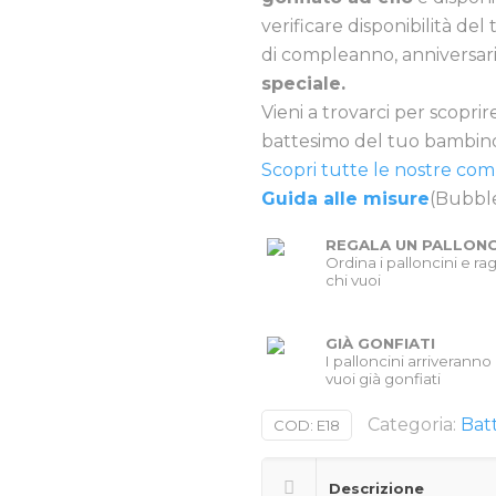
verificare disponibilità de
di compleanno, anniversari
speciale.
Vieni a trovarci per scoprir
battesimo del tuo bambino
Scopri tutte le nostre com
Guida alle misure
(Bubble
REGALA UN PALLON
Ordina i palloncini e rag
chi vuoi
GIÀ GONFIATI
I palloncini arriveranno 
vuoi già gonfiati
Categoria:
Bat
COD:
E18
Descrizione