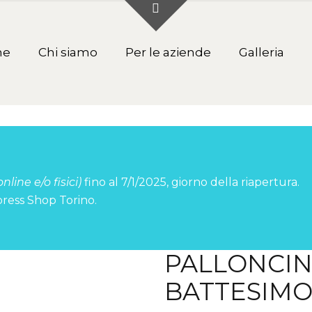
me
Chi siamo
Per le aziende
Galleria
online e/o fisici)
fino al 7/1/2025, giorno della riapertura.
press Shop Torino.
PALLONCI
BATTESIMO