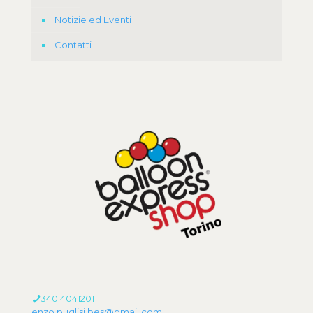
Notizie ed Eventi
Contatti
340 4041201
enzo.puglisi.bes@gmail.com