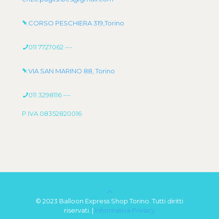
CORSO PESCHIERA 319,Torino
011 7727062
---
VIA SAN MARINO 88, Torino
011 3298116
---
P.IVA 08352820016
© 2023 Balloon Express Shop Torino. Tutti diritti
riservati. |
Informativa Privacy