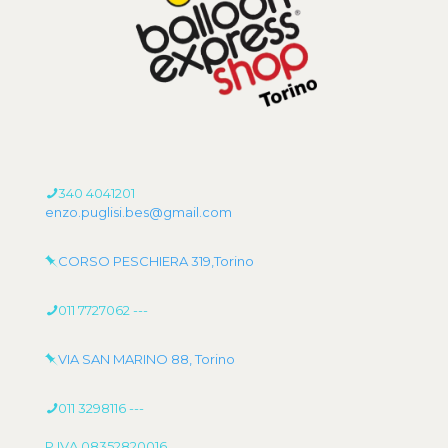
340 4041201
enzo.puglisi.bes@gmail.com
CORSO PESCHIERA 319,Torino
011 7727062
---
VIA SAN MARINO 88, Torino
011 3298116
---
P.IVA 08352820016