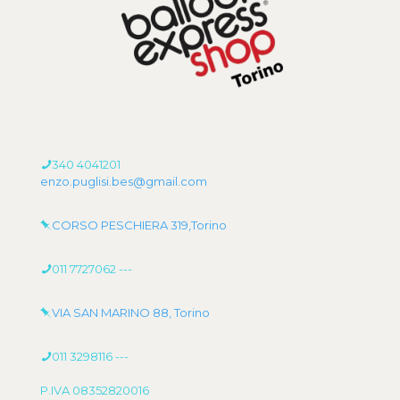
340 4041201
enzo.puglisi.bes@gmail.com
CORSO PESCHIERA 319,Torino
011 7727062
---
VIA SAN MARINO 88, Torino
011 3298116
---
P.IVA 08352820016